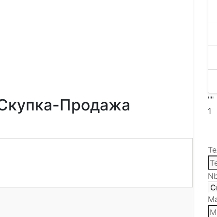
""
 Скупка-Продажа
1
Те
N
Ма