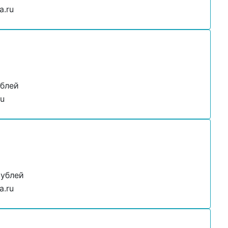
a.ru
ублей
ru
рублей
a.ru