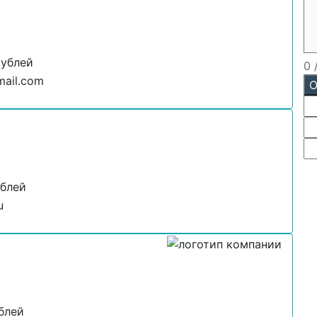
рублей
0
ail.com
О
ублей
u
блей