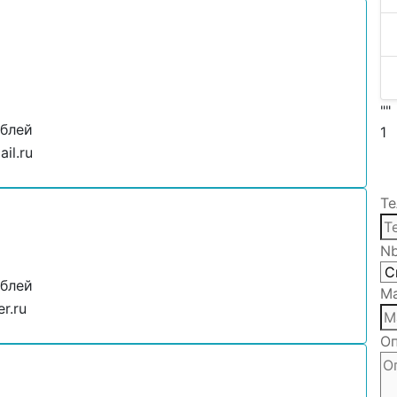
""
ублей
1
il.ru
Те
N
ублей
Ма
r.ru
Оп