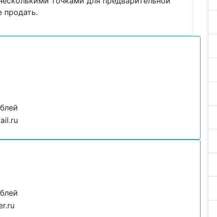
 несколькими точками для предварительной
 продать.
ублей
il.ru
ублей
r.ru