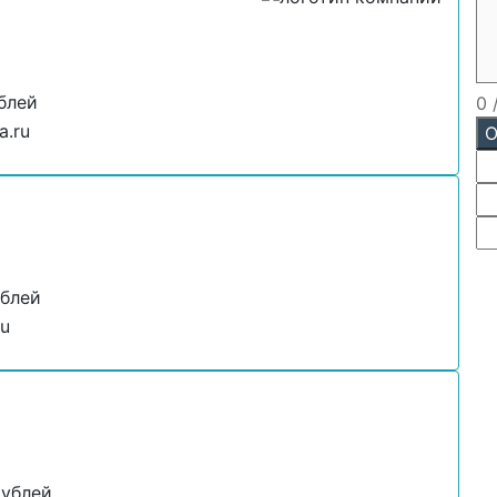
блей
0
a.ru
О
ублей
ru
рублей