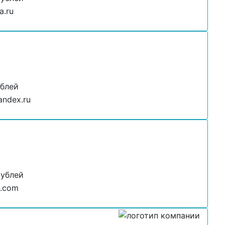
a.ru
ублей
andex.ru
рублей
l.com