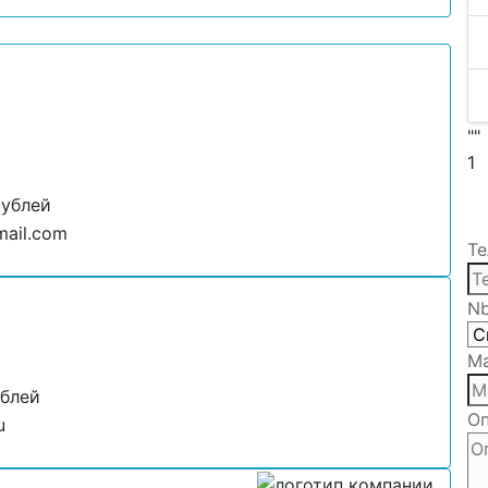
""
1
рублей
ail.com
Те
N
Ма
ублей
Оп
u